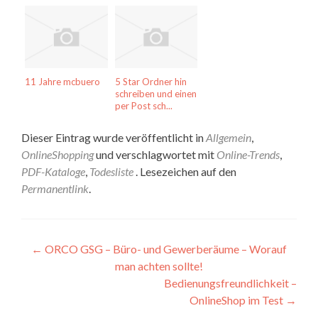
11 Jahre mcbuero
5 Star Ordner hin
schreiben und einen
per Post sch...
Dieser Eintrag wurde veröffentlicht in
Allgemein
,
OnlineShopping
und verschlagwortet mit
Online-Trends
,
PDF-Kataloge
,
Todesliste
. Lesezeichen auf den
Permanentlink
.
Beitragsnavigation
←
ORCO GSG – Büro- und Gewerberäume – Worauf
man achten sollte!
Bedienungsfreundlichkeit –
OnlineShop im Test
→