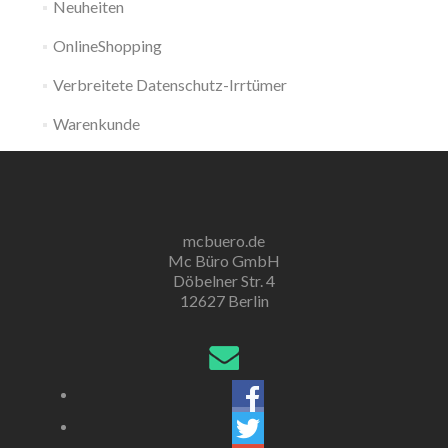
Neuheiten
OnlineShopping
Verbreitete Datenschutz-Irrtümer
Warenkunde
mcbuero.de
Mc Büro GmbH
Döbelner Str. 4
12627 Berlin