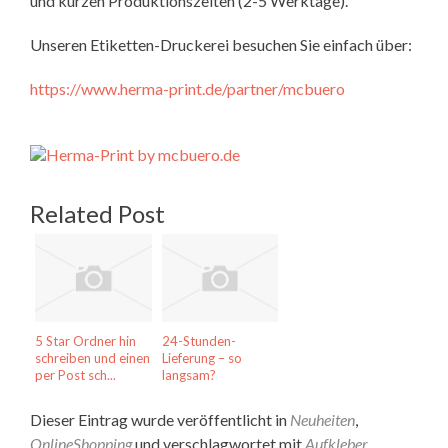
und kurzen Produktionszeiten (2-5 Werktage).
Unseren Etiketten-Druckerei besuchen Sie einfach über:
https://www.herma-print.de/partner/mcbuero
Related Post
5 Star Ordner hin
24-Stunden-
schreiben und einen
Lieferung – so
per Post sch...
langsam?
Dieser Eintrag wurde veröffentlicht in
Neuheiten
,
OnlineShopping
und verschlagwortet mit
Aufkleber
,