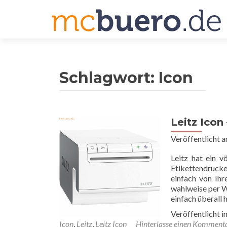
Schlagwort:
Icon
Leitz Icon
Veröffentlicht 
Leitz hat ein v
Etikettendrucke
einfach von Ih
wahlweise per Wi
einfach überall
Veröffentlicht i
Icon
,
Leitz
,
Leitz Icon
Hinterlasse einen Komment