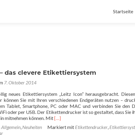
Zum
Inhalt
Startseite
springen
 – das clevere Etikettiersystem
am
7. Oktober 2014
öllig neues Etikettiersystem „Leitz Icon“ herausgebracht. Diese
r können Sie mit Ihren verschiedenen Endgeräten nutzen – druc
rem Tablet, Smartphone, PC oder MAC und verbinden Sie den 
Fi oder per USB. Der Etikettendrucker ist so gestaltet, dass Sie i
Read
 hin mitnehmen können. Mit
[…]
more
n
Allgemein
,
Neuheiten
Markiert mit
Etikettendrucker
,
Etikettiersy
about
ar