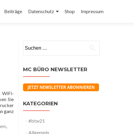
Beiträge
Datenschutz
Shop
Impressum
Suchen
nach:
MC BÜRO NEWSLETTER
n WiFi-
ken Sie
KATEGORIEN
Drucker
hn ganz
#btw21
stem
,
Allgemein