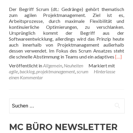
Der Begriff Scrum (dt.: Gedränge) gehört thematisch
zum agilen Projektmanagement. Ziel ist es,
Arbeitsprozesse, durch maximale Flexibilität und
kontinuierliche Optimierungen, zu verschlanken.
Ursprünglich kommt der Begriff aus der
Softwareentwicklung, allerdings wird das Prinzip heute
auch innerhalb von Projektmanagement außerhalb
dessen verwendet. Im Fokus des Scrum Ansatzes steht
Read
die schnelle Abstimmung in Teams und ein adaptives
[…]
more
Veröffentlicht in
Allgemein
,
Neuheiten
Markiert mit
about
agile
,
backlog
,
projektmanagement
,
scrum
Hinterlasse
Agiles
einen Kommentar
Projekt
mit
Scrum
Suchen
nach:
MC BÜRO NEWSLETTER