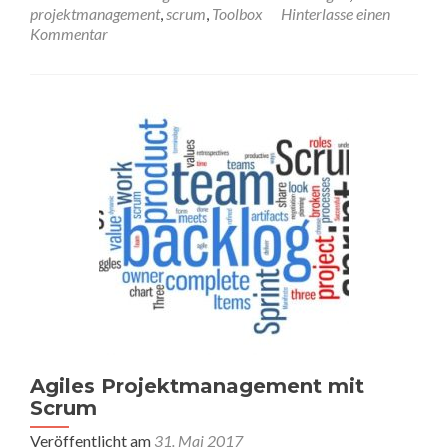
about
projektmanagement
,
scrum
,
Toolbox
Hinterlasse einen
Neu:
Kommentar
Agile
Toolbox
von
Legamaster
Agiles Projektmanagement mit
Scrum
Veröffentlicht am
31. Mai 2017