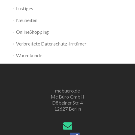
Lustiges
Neuheiten
OnlineShopping
Verbreitete Datenschutz-Irrtümer
Warenkunde
mcbuero.de
Mc Büro GmbH
Döbelner Str. 4
12627 Berlin